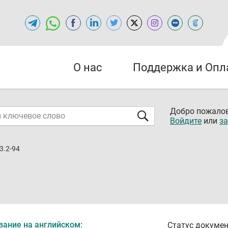
О нас
Поддержка и Опл
Добро пожалов
Войдите
или
за
3.2-94
вание на английском:
Статус докумен