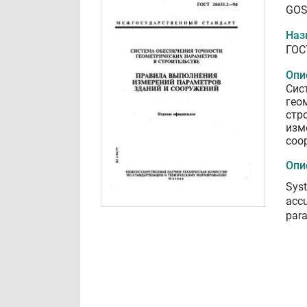
GOS
Наз
ГОС
Опи
Сис
гео
стр
изм
соо
Опи
Syst
accu
para