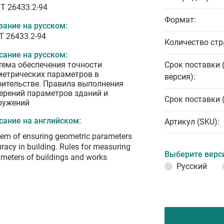
T 26433.2-94
Формат:
вание на русском:
Т 26433.2-94
Количество стр
сание на русском:
тема обеспечения точности
Срок поставки 
метрических параметров в
версия):
оительстве. Правила выполнения
ерений параметров зданий и
Срок поставки 
ружений
сание на английском:
Артикул (SKU):
em of ensuring geometric parameters
racy in building. Rules for measuring
Выберите верс
meters of buildings and works
Русский