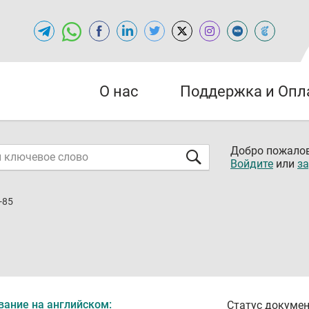
О нас
Поддержка и Опл
Добро пожалов
Войдите
или
за
-85
вание на английском:
Статус докумен