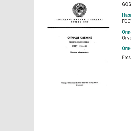
GOS
Наз
ГОС
Опи
Огу
Опи
Fres