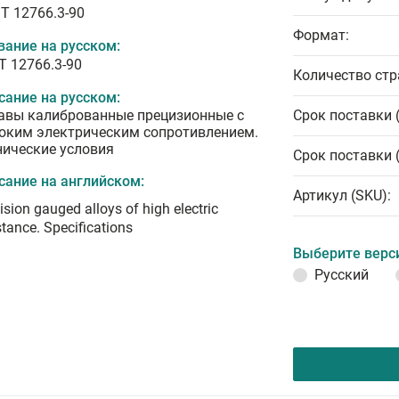
T 12766.3-90
Формат:
вание на русском:
Т 12766.3-90
Количество стр
сание на русском:
авы калиброванные прецизионные с
Срок поставки 
оким электрическим сопротивлением.
нические условия
Срок поставки 
сание на английском:
Артикул (SKU):
ision gauged alloys of high electric
stance. Specifications
Выберите верс
Русский