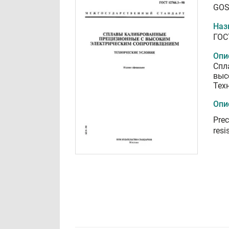
GOS
Наз
ГОС
Опи
Спл
выс
Тех
Опи
Prec
resi