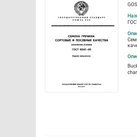
GOS
Наз
ГОС
Опи
Сем
кач
Опи
Buck
char