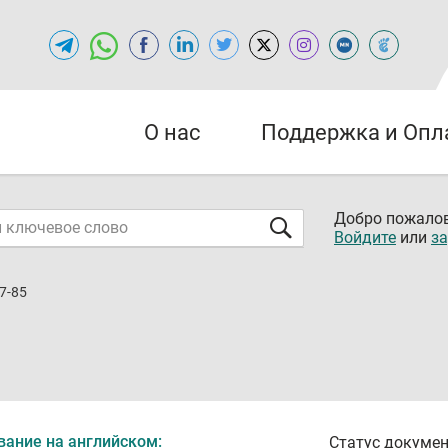
О нас
Поддержка и Опл
Добро пожалов
Войдите
или
за
7-85
вание на английском:
Статус докумен