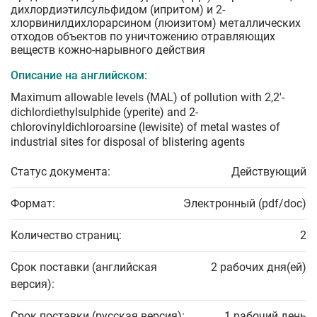
дихлордиэтилсульфидом (ипритом) и 2-
хлорвинилдихлорарсином (люизитом) металлических
отходов объектов по уничтожению отравляющих
веществ кожно-нарывного действия
Описание на английском:
Maximum allowable levels (MAL) of pollution with 2,2'-
dichlordiethylsulphide (yperite) and 2-
chlorovinyldichloroarsine (lewisite) of metal wastes of
industrial sites for disposal of blistering agents
Статус документа:
Действующий
Формат:
Электронный (pdf/doc)
Количество страниц:
2
Срок поставки (английская
2 рабочих дня(ей)
версия):
Срок поставки (русская версия):
1 рабочий день