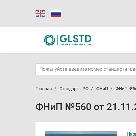
Главная
Стандарты РФ
ФНиП
ФНиП №56
ФНиП №560 от 21.11.
Наз