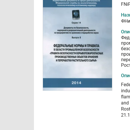
FNiP
Наз
ФНи
Опи
Фед
про
без
про
пер
Рос
Опи
Fede
indu
flam
and 
Rost
21.