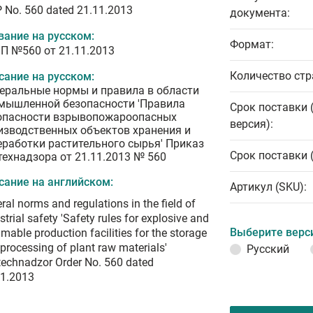
 No. 560 dated 21.11.2013
документа:
вание на русском:
Формат:
П №560 от 21.11.2013
Количество стр
сание на русском:
еральные нормы и правила в области
мышленной безопасности 'Правила
Срок поставки 
опасности взрывопожароопасных
версия):
изводственных объектов хранения и
еработки растительного сырья' Приказ
Срок поставки 
технадзора от 21.11.2013 № 560
сание на английском:
Артикул (SKU):
ral norms and regulations in the field of
strial safety 'Safety rules for explosive and
Выберите верс
mable production facilities for the storage
processing of plant raw materials'
Русский
echnadzor Order No. 560 dated
11.2013