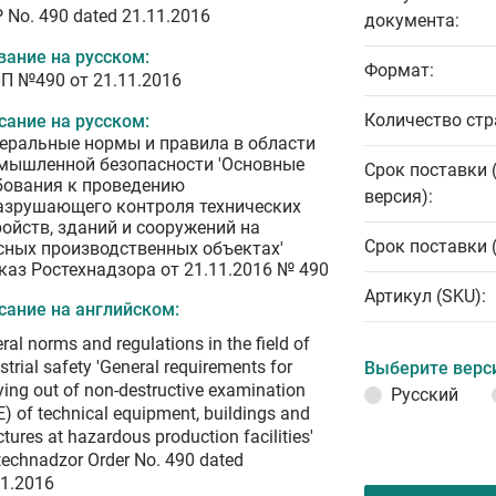
 No. 490 dated 21.11.2016
документа:
вание на русском:
Формат:
П №490 от 21.11.2016
Количество стр
сание на русском:
еральные нормы и правила в области
мышленной безопасности 'Основные
Срок поставки 
бования к проведению
версия):
азрушающего контроля технических
ройств, зданий и сооружений на
Срок поставки 
сных производственных объектах'
каз Ростехнадзора от 21.11.2016 № 490
Артикул (SKU):
сание на английском:
ral norms and regulations in the field of
strial safety 'General requirements for
Выберите верс
ying out of non-destructive examination
Русский
) of technical equipment, buildings and
ctures at hazardous production facilities'
echnadzor Order No. 490 dated
11.2016