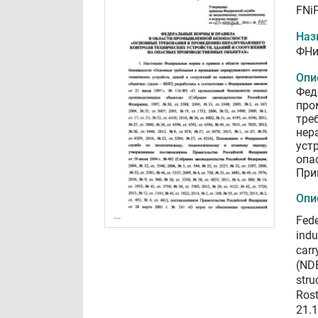
FNiP
Наз
ФНи
Опи
Фед
про
тре
нер
уст
опа
При
Опи
Fede
indu
carr
(NDE
stru
Rost
21.