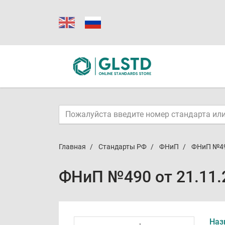
Главная
Стандарты РФ
ФНиП
ФНиП №49
ФНиП №490 от 21.11.
Наз